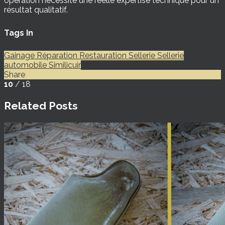
opération nécessite une réelle expertise technique pour un
résultat qualitatif.
Tags In
Gainage
Réparation
Restauration
Sellerie
Sellerie
automobile
Similicuir
Share
10
/ 18
Related Posts